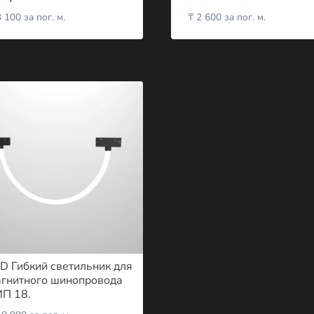
 100
за пог. м.
₸
2 600
за пог. м.
D Гибкий светильник для
гнитного шинопровода
П 18.