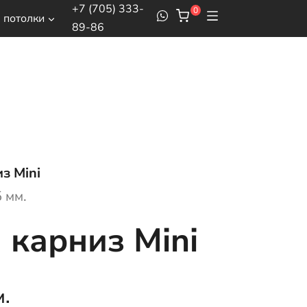
+7 (705) 333-
0
 потолки
89-86
з Mini
 мм.
карниз Mini
м.