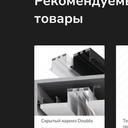
Рекомендуем
товары
Скрытый карниз Double
Те
п