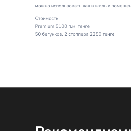
можно использовать как в жилых помещени
Стоимость:
Premium 5100 п.м. тенге
50 бегунков, 2 стоппера 2250 тенге