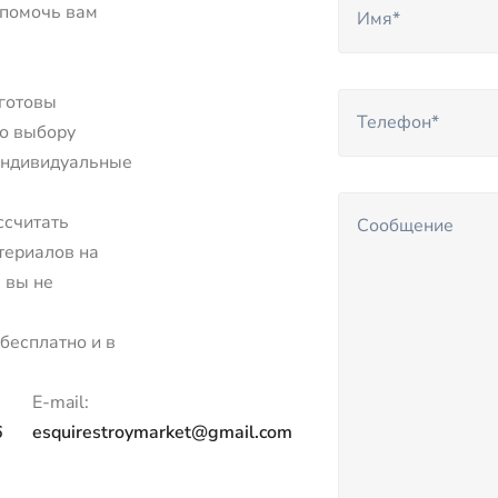
 помочь вам
 готовы
о выбору
индивидуальные
ссчитать
териалов на
 вы не
бесплатно и в
E-mail:
6
esquirestroymarket@gmail.com