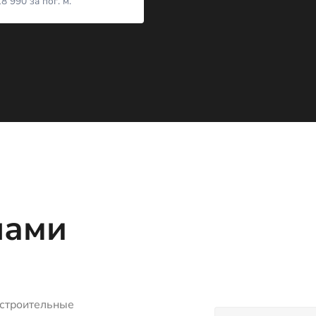
8 990
за пог. м.
нами
 строительные