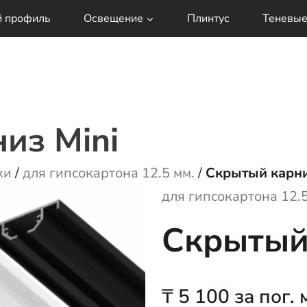
й профиль
Освещение
Плинтус
Теневые
из Mini
ки
/
для гипсокартона 12.5 мм.
/
Скрытый карни
для гипсокартона 12.5
Скрытый 
₸
5 100
за пог. 