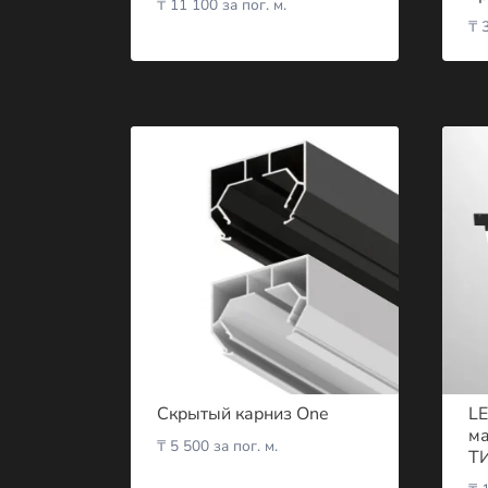
₸
11 100
за пог. м.
₸
3
Скрытый карниз One
LE
ма
₸
5 500
за пог. м.
ТИ