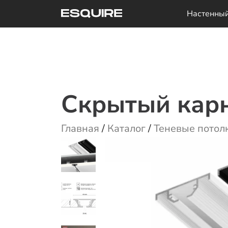
Перейти
Настенны
к
содержимому
Скрытый карн
Главная
/
Каталог
/
Теневые потол