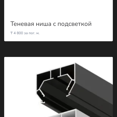
Теневая ниша с подсветкой
₸
4 800
за пог. м.