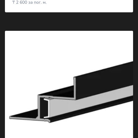
₸
2 600
за пог. м.