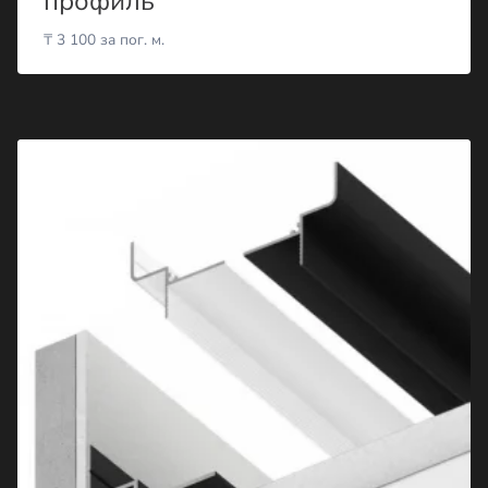
профиль
₸
3 100
за пог. м.