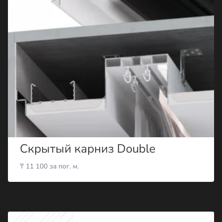
Скрытый карниз Double
₸
11 100
за пог. м.