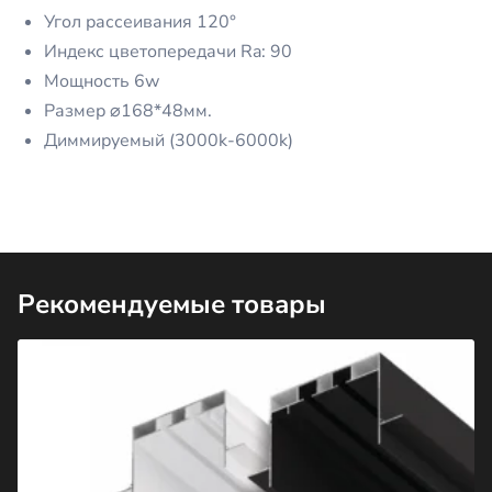
Угол рассеивания 120°
Индекс цветопередачи Ra: 90
Мощность 6w
Размер ⌀168*48мм.
Диммируемый (3000k-6000k)
Рекомендуемые товары