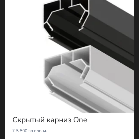
Скрытый карниз One
₸
5 500
за пог. м.