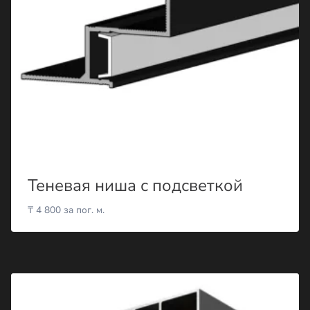
Теневая ниша с подсветкой
₸
4 800
за пог. м.