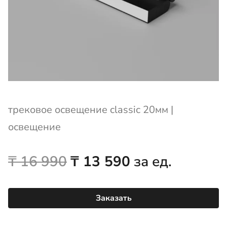
трековое освещение classic 20мм
|
освещение
Первоначальная
Текущая
₸
16 990
₸
13 590
за ед.
цена
цена:
Заказать
составляла
₸ 13