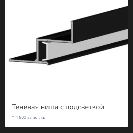
Теневая ниша с подсветкой
₸
4 800
за пог. м.