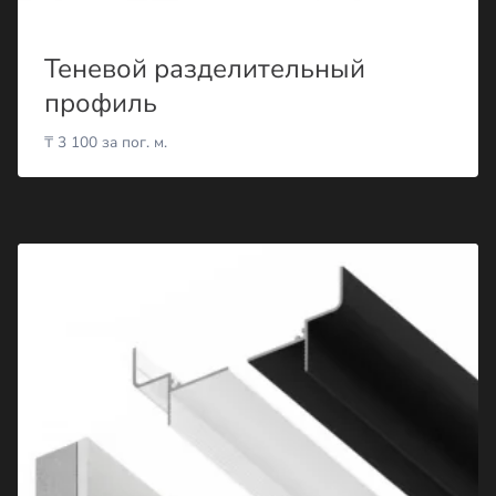
Теневой разделительный
профиль
₸
3 100
за пог. м.