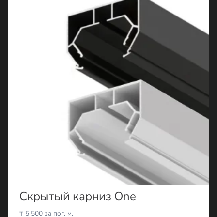
Скрытый карниз One
₸
5 500
за пог. м.