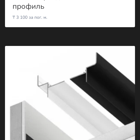
профиль
₸
3 100
за пог. м.