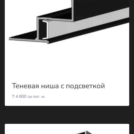
Теневая ниша с подсветкой
₸
4 800
за пог. м.