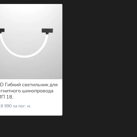
D Гибкий светильник для
гнитного шинопровода
П 18.
8 990
за пог. м.