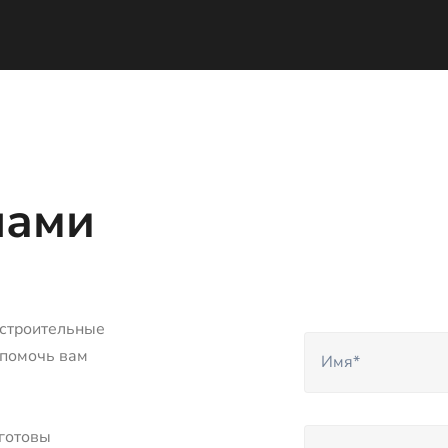
нами
 строительные
 помочь вам
 готовы