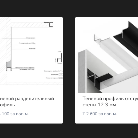
невой разделительный
Теневой профиль отсту
рофиль
стены 12.3 мм.
 100
за пог. м.
₸
2 600
за пог. м.