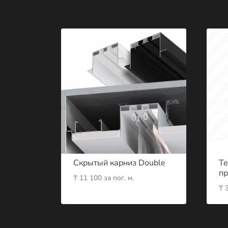
Скрытый карниз Double
Те
п
₸
11 100
за пог. м.
₸
3