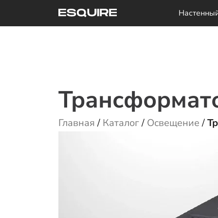
Перейти
Настенны
к
содержимому
Трансформат
Главная
/
Каталог
/
Освещение
/
Т