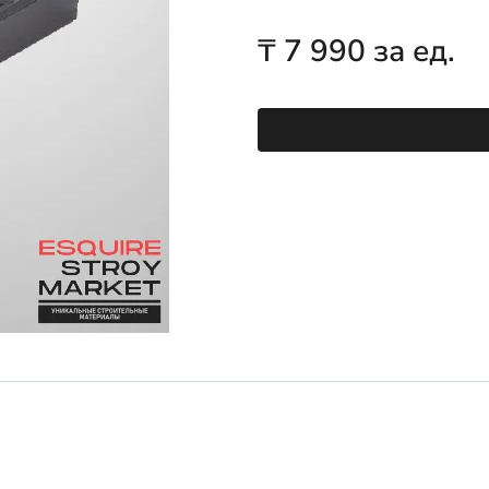
₸
7 990
за ед.