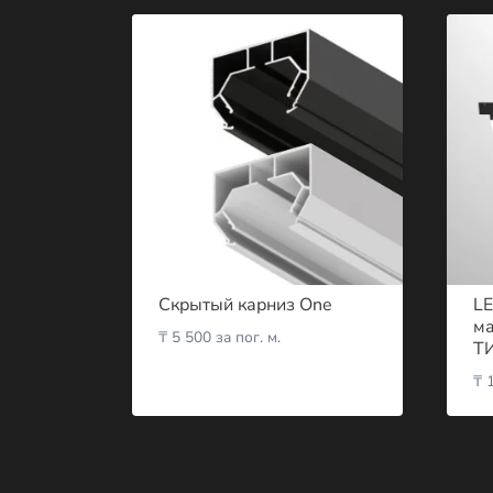
Скрытый карниз One
LE
ма
₸
5 500
за пог. м.
ТИ
₸
1