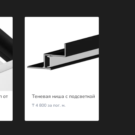
п от
Теневая ниша с подсветкой
₸
4 800
за пог. м.