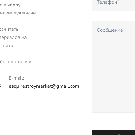
о выбору
индивидуальные
ссчитать
териалов на
 вы не
бесплатно и в
E-mail:
6
esquirestroymarket@gmail.com