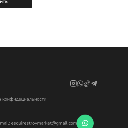
а конфидециальности
mail: esquirestroymarket@gmail.com