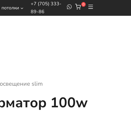
+7 (705) 333-
0
 потолки
89-86
 освещение slim
рматор 100w